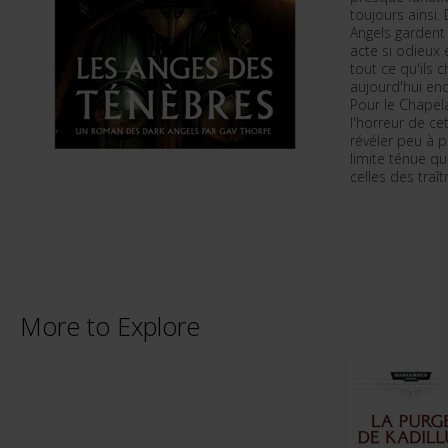
toujours ainsi.
Angels gardent 
acte si odieux
tout ce qu'ils c
aujourd'hui en
Pour le Chapel
l'horreur de ce
révéler peu à p
limite ténue q
celles des traî
More to Explore