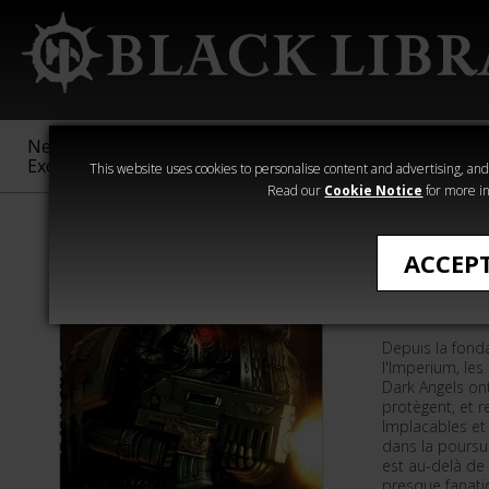
New &
Age of
Warhammer
The Horus
Exclusive
Sigmar
40,000
Heresy
This website uses cookies to personalise content and advertising, and t
Read our
Cookie Notice
for more in
Romans de Wa
ACCEP
Les Ange
Depuis la fonda
l'Imperium, le
Dark Angels ont
protègent, et 
Implacables et 
dans la poursui
est au-delà de 
presque fanatiq