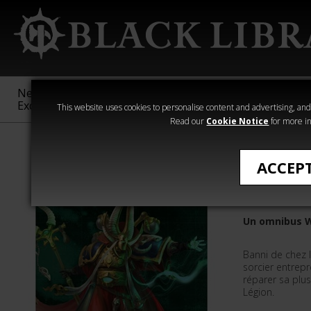
New &
Age of
Warhammer
The Horus
Exclusive
Sigmar
40,000
Heresy
This website uses cookies to personalise content and advertising, and t
Read our
Cookie Notice
for more in
Romans de Wa
ACCEP
La Trilo
Un omnibus 
Banni de chez 
sorcier entrep
réparer sa plus
Légion.