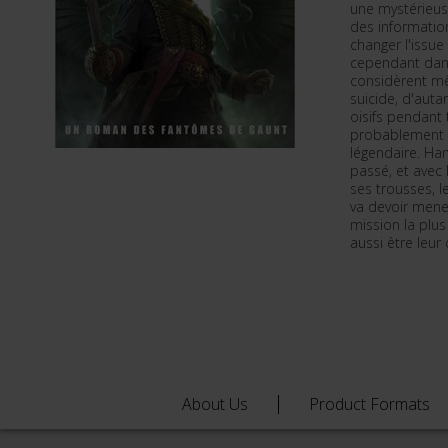
une mystérieuse
des information
changer l'issue
cependant dang
considèrent m
suicide, d'aut
oisifs pendant 
probablement p
légendaire. Ha
passé, et avec 
ses trousses, 
va devoir mene
mission la plus
aussi être leur 
About Us
Product Formats