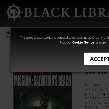
New &
Age of
Warhammer
The Horus
Exclusive
Sigmar
40,000
Heresy
This website uses cookies to personalise content and advertising, and t
Read our
Cookie Notice
for more in
Romans de Wa
ACCEP
Mission:
(French)
Les Fantômes d
ont été mainte
pendant trop l
besoin de se re
offrir une miss
leurs talents. L