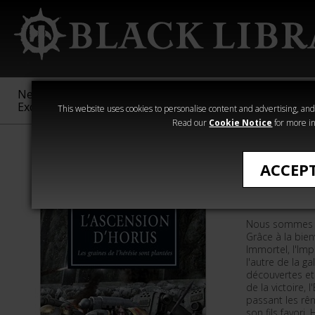
New &
Age of
Warhammer
The Horus
Exclusive
Sigmar
40,000
Heresy
This website uses cookies to personalise content and advertising, and t
Read our
Cookie Notice
for more in
Romans de The
ACCEP
L'Ascens
Nous sommes au
Grâce à la bien
Immortel, l'Im
l'autre de la ga
découvertes et 
de la victoire, 
passant les rê
son fils favori