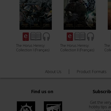
The Horus Heresy:
The Horus Heresy:
The 
Collection I (Français)
Collection II (Français)
Coll
About Us
Product Formats
Find us on
Subscri
Get the very
hobby tips a