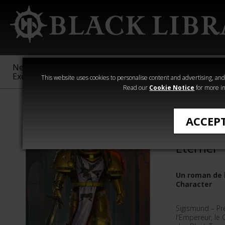
New &
Age of
Warhammer
The Horus
Exclusive
Sigmar
40,000
Heresy
This website uses cookies to personalise content and advertising, and t
Read our
Cookie Notice
for more in
Romans de The
ACCEP
Sigismun
Éternel
Un roman de 
Character
Sigismund – Pr
l'Empereur, le 