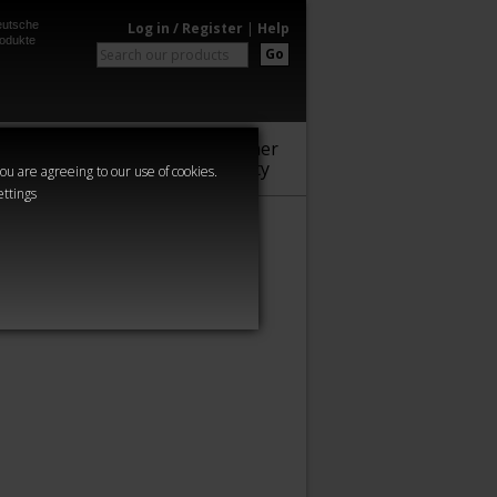
utsche
Log in / Register
|
Help
odukte
Go
Warhammer
Audio
Series
Community
you are agreeing to our use of cookies.
ettings