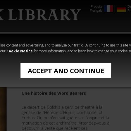
Produits
De
Français
Pr
mmer
The Horus
Warhammer
Warhammer
Heresy
Crime
Horror
ise content and advertising, and to analyse our traffic. By continuing to use this site 
 our
Cookie Notice
for more information, and to learn how to change your cookie s
Romans de The Horus Heresy
ACCEPT AND CONTINUE
L'Enfant du Chaos
Une histoire des Word Bearers
Le désert de Colchis a servi de théâtre à la
genèse de l'Hérésie d'Horus, dont la clé fut
Erebus. Or, on n'en sait guère sur l'origine et la
motivation de cet architraître. Attendez-vous à
découvrir la vérité que recèlent ses