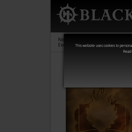
New &
Age of
Warha
Exclusive
Sigmar
40,000
This website uses cookies to personal
Read