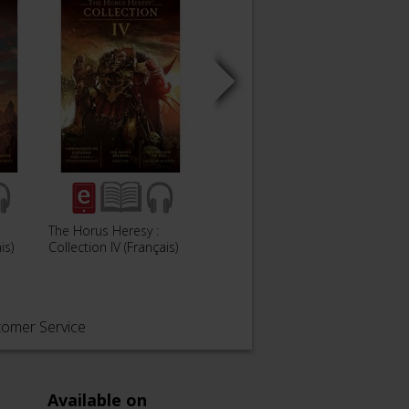
The Horus Heresy :
Les Ég
La Guerre Solaire
is)
Collection IV (Français)
Damn
tomer Service
Available on