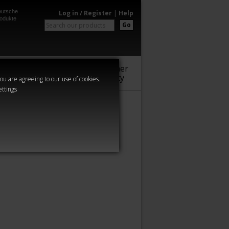
utsche
Log in / Register
|
Help
odukte
Go
Warhammer
Audio
Series
Community
you are agreeing to our use of cookies.
ettings