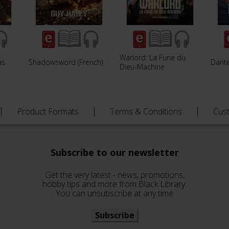
Warlord: La Furie du
as
Shadowsword (French)
Dante
Dieu-Machine
Product Formats
Terms & Conditions
Cus
Subscribe to our newsletter
Get the very latest - news, promotions,
hobby tips and more from Black Library.
You can unsubscribe at any time
Subscribe