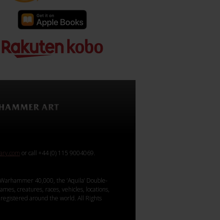
rary.com
or call +44 (0) 115 9004069.
Warhammer 40,000, the ‘Aquila’ Double-
mes, creatures, races, vehicles, locations,
registered around the world. All Rights