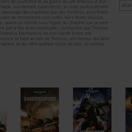
ées de souffrance et de guerre les ont endurcis et leur
ePub
st faible. Lourdement cybernétisés, le corps profondément
ont davantage des machines que des hommes, aussi froids
odes de recrutement sont rudes, leurs rituels obscurs,
uoi, quand un monde sous l'égide du Chapitre ose se livrer
ent par le feu et les représailles. Qu'importe que Thennos
 l'Adeptus Mechanicus, les Iron Hands livrent une
irceur se tapit au sein de Thennos, une horreur qui défie
 machine, et qui offre quelque chose de plus, de porteur