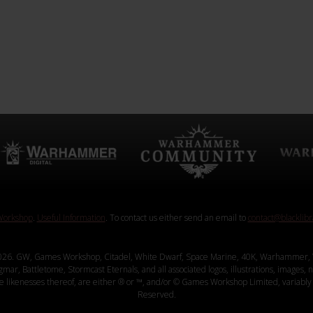
orkshop
.
Useful Information
. To contact us either send an email to
contact@blacklib
26. GW, Games Workshop, Citadel, White Dwarf, Space Marine, 40K, Warhammer, 
, Battletome, Stormcast Eternals, and all associated logos, illustrations, images, na
ve likenesses thereof, are either ® or ™, and/or © Games Workshop Limited, variably 
Reserved.