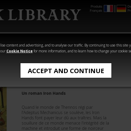
Produits
De
Français
Pr
mmer
The Horus
Warhammer
Warhammer
Heresy
Crime
Horror
ise content and advertising, and to analyse our traffic. By continuing to use this site 
 our
Cookie Notice
for more information, and to learn how to change your cookie s
Démarrer
ACCEPT AND CONTINUE
L'Œil de Medusa
Un roman Iron Hands
Quand le monde de Thennos régi par
l'Adeptus Mechanicus se soulève, les Iron
Hands font payer leur dû aux traîtres. Mais la
souillure de ce monde menace l'intégrité de la
machine et introduit une forme de noirceur