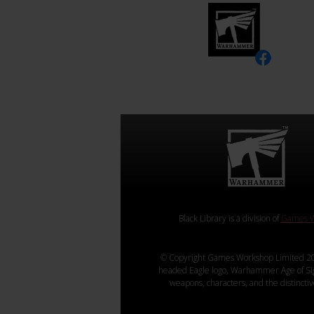
Black Library is a division of
Games W
© Copyright Games Workshop Limited 20
headed Eagle logo, Warhammer Age of Sigmar
weapons, characters, and the distincti