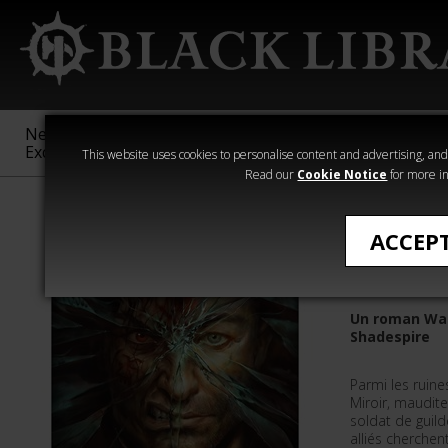
New &
Age of
Warhammer
The Horus
Exclusive
Sigmar
40,000
Heresy
This website uses cookies to personalise content and advertising, and t
Read our
Cookie Notice
for more in
Romans de Wa
ACCEP
Shadespir
Un roman Wa
Shadespire
Parmi les ruine
Miroir, maudit
soldat de guild
alliés cherchen