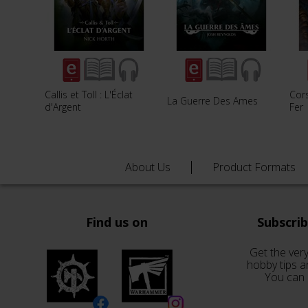
Callis et Toll : L'Éclat
Cor
La Guerre Des Ames
d'Argent
Fer
About Us
Product Formats
Find us on
Subscri
Get the very
hobby tips a
You can 