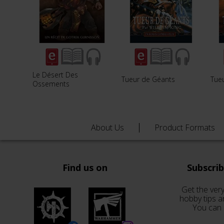
Le Désert Des
Tueur de Géants
Tue
Ossements
About Us
Product Formats
Find us on
Subscri
Get the very
hobby tips a
You can 