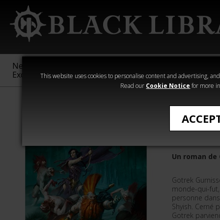
New &
Age of
Warhammer
The Horus
Exclusive
Sigmar
40,000
Heresy
This website uses cookies to personalise content and advertising, and t
Read our
Cookie Notice
for more in
Romans de Wa
ACCEP
Gotrek: 
Un roman de 
Gotrek Gurnisso
monde-qui-fut,
personne dans 
Shyish. Cerné 
Gotrek parviend