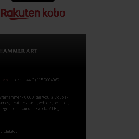
rary.com
or call +44 (0) 115 9004069.
Warhammer 40,000, the ‘Aquila’ Double-
mes, creatures, races, vehicles, locations,
registered around the world. All Rights
 prohibited.