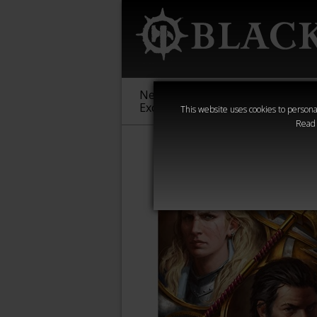
New &
Age of
Warha
Exclusive
Sigmar
40,000
This website uses cookies to personal
Read