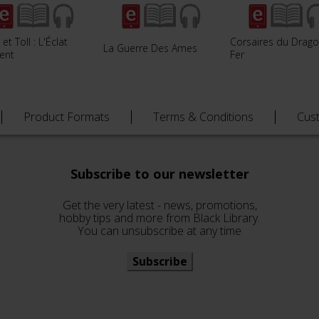
 et Toll : L'Éclat
Corsaires du Drag
La Guerre Des Ames
gent
Fer
Product Formats
Terms & Conditions
Cus
Subscribe to our newsletter
Get the very latest - news, promotions,
hobby tips and more from Black Library.
You can unsubscribe at any time
Subscribe