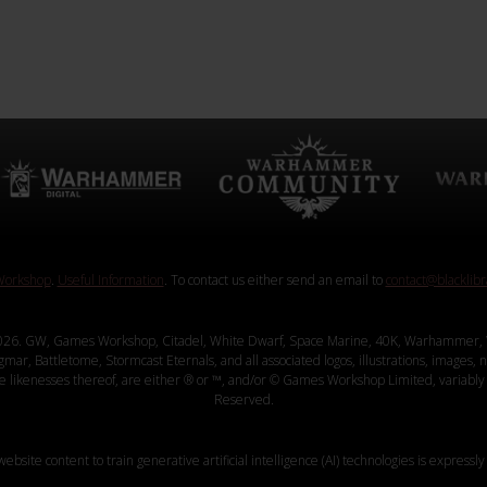
orkshop
.
Useful Information
. To contact us either send an email to
contact@blacklib
26. GW, Games Workshop, Citadel, White Dwarf, Space Marine, 40K, Warhammer, 
, Battletome, Stormcast Eternals, and all associated logos, illustrations, images, na
ve likenesses thereof, are either ® or ™, and/or © Games Workshop Limited, variably 
Reserved.
website content to train generative artificial intelligence (AI) technologies is expressly