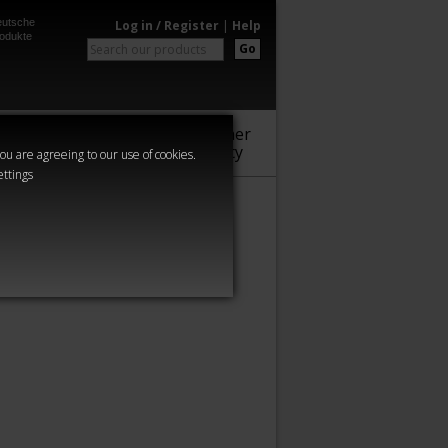
utsche
Log in / Register
|
Help
odukte
Go
Warhammer
Audio
Series
Community
you are agreeing to our use of cookies.
ettings