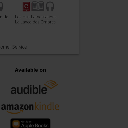
on de
Les Huit Lamentations :
Le Jardin de la Peste
La Lance des Ombres
tomer Service
Available on