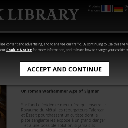
Produits
De
Français
Pr
mmer
The Horus
Warhammer
Warhammer
Heresy
Crime
Horror
ise content and advertising, and to analyse our traffic. By continuing to use this site 
 our
Cookie Notice
for more information, and to learn how to change your cookie s
All Products
ACCEPT AND CONTINUE
Le Cœur Corrompu
Un roman Warhammer Age of Sigmar
Sur fond d'épidémie meurtrière qui enserre le
Royaume du Métal, les répurgateurs Talorcan
et Esselt pourchassent un cultiste dont la
piste sanglante les expose à un grand danger
– et à une possible solution, si jamais ils