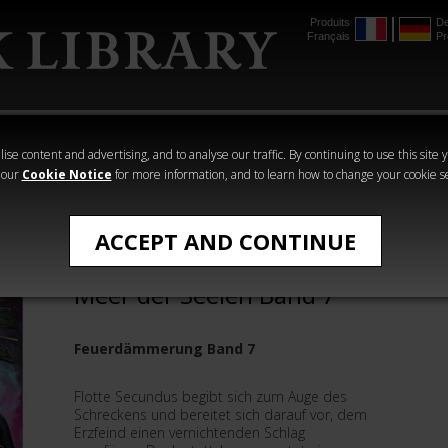
Produits
De
Français
Pr
mmer
The Horus
Warhammer
Warhammer
Heresy
Crime
Horror
ise content and advertising, and to analyse our traffic. By continuing to use this site 
 our
Cookie Notice
for more information, and to learn how to change your cookie s
All Products
ACCEPT AND CONTINUE
Feuerdämmerung: Das
Meer der Seelen Band 7
Feuerdämmerung Band 7
Flotte Secundus begibt sich zum Auge des
Schreckens und bereitet sich darauf vor, dem
Erzfeind einen vernichtenden Schlag