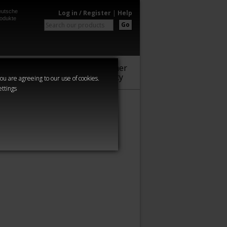
utsche
Log in / Register
|
Help
odukte
Go
Warhammer
Audio
Series
Community
you are agreeing to our use of cookies.
ettings