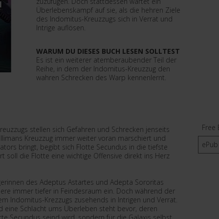
zuzufügen. Doch stattdessen wartet ein
Überlebenskampf auf sie, als die hehren Ziele
des Indomitus-Kreuzzugs sich in Verrat und
Intrige auflösen.
WARUM DU DIESES BUCH LESEN SOLLTEST
Es ist ein weiterer atemberaubender Teil der
Reihe, in dem der Indomitus-Kreuzzug den
wahren Schrecken des Warp kennenlernt.
Free 
reuzzugs stellen sich Gefahren und Schrecken jenseits
illimans Kreuzzug immer weiter voran marschiert und
ePub
ors bringt, begibt sich Flotte Secundus in die tiefste
 soll die Flotte eine wichtige Offensive direkt ins Herz
erinnen des Adeptus Astartes und Adepta Sororitas
Leere immer tiefer in Feindesraum ein. Doch während der
dem Indomitus-Krezzugs zusehends in Intrigen und Verrat.
nd eine Schlacht ums Überleben steht bevor, deren
tte Secundus seind wird, sondern für die Galaxis selbst.