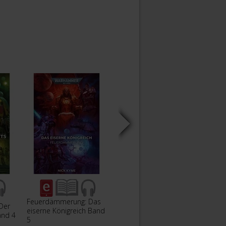
Feuerdämmerung: Das
Feuerdämmerung: Das
Der
eiserne Königreich Band
Grab der Märtyrerin
Das D
and 4
5
Band 6