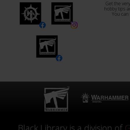
Get the very
hobby tips a
You can 
Black Library is a division of
G