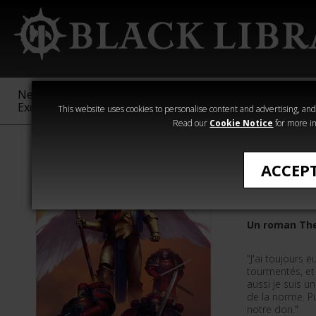
New &
Age of
Warhammer
The Horus
Exclusive
Sigmar
40,000
Heresy
This website uses cookies to personalise content and advertising, and t
Read our
Cookie Notice
for more in
All Products
ACCEP
Sanguini
Un roman The
"J'ai toujours 
tourmentés, et 
aussi je suis 
de la norme. Pu
notre don."