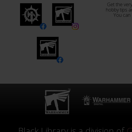
Get the very
hobby tips a
You can 
Black Library is a division of
G