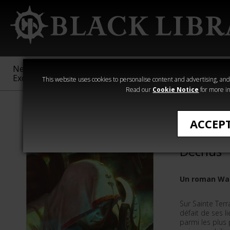
New &
Age of
Warhammer
The Horus
Exclusive
Sigmar
40,000
Heresy
This website uses cookies to personalise content and advertising, and t
Read our
Cookie Notice
for more in
All Products
ACCEP
Cypher: 
Déchus
Un roman Wa
Sur Sainte Terr
défait de ses l
parmi les plus